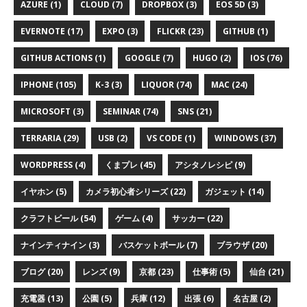
AZURE (1)
CLOUD (7)
DROPBOX (3)
EOS 5D (3)
EVERNOTE (17)
EXPO (3)
FLICKR (23)
GITHUB (1)
GITHUB ACTIONS (1)
GOOGLE (7)
HUGO (2)
IOS (76)
IPHONE (105)
K-3 (3)
LIQUOR (74)
MAC (24)
MICROSOFT (3)
SEMINAR (74)
SNS (21)
TERRARIA (29)
USB (2)
VS CODE (1)
WINDOWS (37)
WORDPRESS (4)
くまプレ (45)
アシタノレシピ (9)
イヤホン (5)
カメラ初心者シリーズ (22)
ガジェット (14)
クラフトビール (54)
ゲーム (4)
サッカー (22)
ナインティナイン (3)
バスケットボール (7)
ブラウザ (20)
ブログ (20)
レンズ (9)
京都 (23)
仕事術 (5)
仙台 (21)
充電器 (13)
公園 (5)
兵庫 (12)
出張 (6)
名古屋 (2)