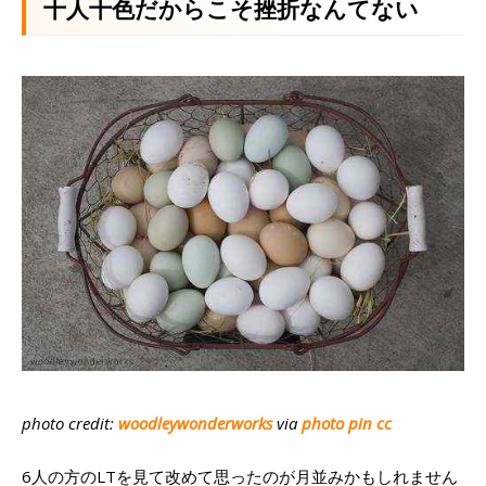
十人十色だからこそ挫折なんてない
photo credit:
woodleywonderworks
via
photo pin
cc
6人の方のLTを見て改めて思ったのが月並みかもしれません