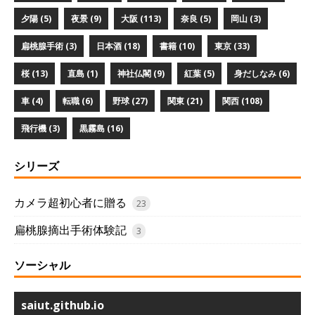
夕陽 (5)
夜景 (9)
大阪 (113)
奈良 (5)
岡山 (3)
扁桃腺手術 (3)
日本酒 (18)
書籍 (10)
東京 (33)
桜 (13)
直島 (1)
神社仏閣 (9)
紅葉 (5)
身だしなみ (6)
車 (4)
転職 (6)
野球 (27)
関東 (21)
関西 (108)
飛行機 (3)
黒霧島 (16)
シリーズ
カメラ超初心者に贈る
23
扁桃腺摘出手術体験記
3
ソーシャル
saiut.github.io