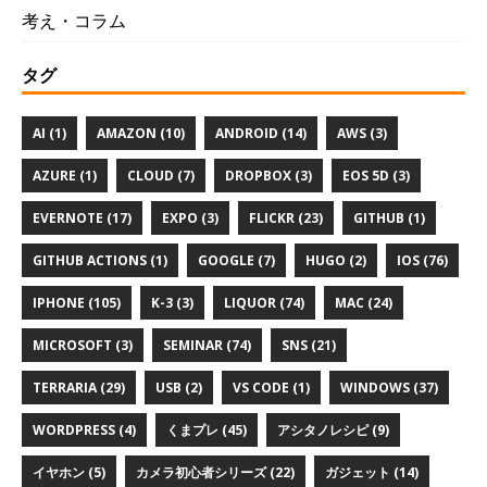
考え・コラム
タグ
AI (1)
AMAZON (10)
ANDROID (14)
AWS (3)
AZURE (1)
CLOUD (7)
DROPBOX (3)
EOS 5D (3)
EVERNOTE (17)
EXPO (3)
FLICKR (23)
GITHUB (1)
GITHUB ACTIONS (1)
GOOGLE (7)
HUGO (2)
IOS (76)
IPHONE (105)
K-3 (3)
LIQUOR (74)
MAC (24)
MICROSOFT (3)
SEMINAR (74)
SNS (21)
TERRARIA (29)
USB (2)
VS CODE (1)
WINDOWS (37)
WORDPRESS (4)
くまプレ (45)
アシタノレシピ (9)
イヤホン (5)
カメラ初心者シリーズ (22)
ガジェット (14)