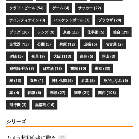
クラフトビール (54)
ゲーム (4)
サッカー (22)
ナインティナイン (3)
バスケットボール (7)
ブラウザ (20)
ブログ (20)
レンズ (9)
京都 (23)
仕事術 (5)
仙台 (21)
充電器 (13)
公園 (5)
兵庫 (12)
出張 (6)
名古屋 (2)
夕陽 (5)
夜景 (9)
大阪 (113)
奈良 (5)
岡山 (3)
扁桃腺手術 (3)
日本酒 (18)
書籍 (10)
東京 (33)
桜 (13)
直島 (1)
神社仏閣 (9)
紅葉 (5)
身だしなみ (6)
車 (4)
転職 (6)
野球 (27)
関東 (21)
関西 (108)
飛行機 (3)
黒霧島 (16)
シリーズ
カメラ超初心者に贈る
23